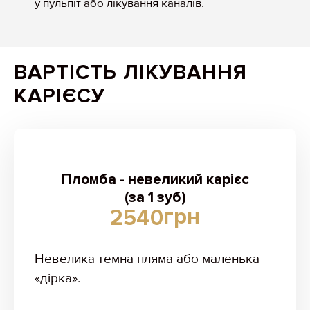
у пульпіт або лікування каналів.
ВАРТІСТЬ ЛІКУВАННЯ
КАРІЄСУ
Пломба - невеликий карієс
(за 1 зуб)
грн
2540
Невелика темна пляма або маленька
«дірка».