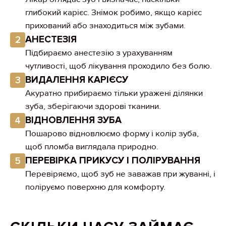
глибокий карієс. Знімок робимо, якщо карієс
прихований або знаходиться між зубами.
АНЕСТЕЗІЯ
2
Підбираємо анестезію з урахуванням
чутливості, щоб лікування проходило без болю.
ВИДАЛЕННЯ КАРІЄСУ
3
Акуратно прибираємо тільки уражені ділянки
зуба, зберігаючи здорові тканини.
ВІДНОВЛЕННЯ ЗУБА
4
Пошарово відновлюємо форму і колір зуба,
щоб пломба виглядала природно.
ПЕРЕВІРКА ПРИКУСУ І ПОЛІРУВАННЯ
5
Перевіряємо, щоб зуб не заважав при жуванні, і
поліруємо поверхню для комфорту.