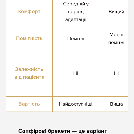
Середній у
Комфорт
період
Вищий
адаптації
Менш
Помітність
Помітні
помітні
Залежність
Ні
Ні
від пацієнта
Вартість
Найдоступніші
Вища
Сапфірові брекети — це варіант