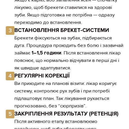
Якщо є карієс або запалення ясен — спочатку
лікуємо, щоб брекети ставилися на здорові
зуби. Якщо підготовка не потрібна — одразу
переходимо до встановлення.
ВСТАНОВЛЕННЯ БРЕКЕТ-СИСТЕМИ
3
Брекети фіксуються на зубах, підбирається
дуга. Процедура проходить без болю і зазвичай
займає
1–1,5 години
. Після встановлення лікар
пояснює, що нормально відчувати в перші дні і
як швидше адаптуватися.
РЕГУЛЯРНІ КОРЕКЦІЇ
4
Ви приходите на планові візити: лікар коригує
систему, контролює рух зубів і при потребі
підлаштовує план. Так лікування рухається
прогнозовано, без “сюрпризів”.
ЗАКРІПЛЕННЯ РЕЗУЛЬТАТУ (РЕТЕНЦІЯ)
5
Після активного етапу встановлюємо