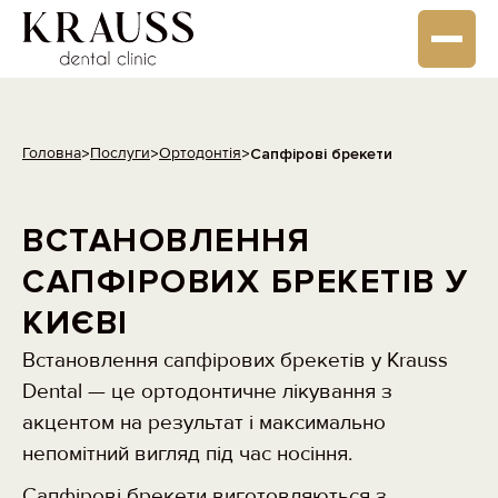
Головна
Послуги
Ортодонтія
>
>
>
Cапфірові брекети
ВСТАНОВЛЕННЯ
САПФІРОВИХ БРЕКЕТІВ У
КИЄВІ
Встановлення сапфірових брекетів у Krauss
Dental — це ортодонтичне лікування з
акцентом на результат і максимально
непомітний вигляд під час носіння.
Сапфірові брекети виготовляються з