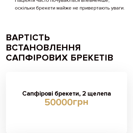
Пацієнти часто почуваються впевненіше,
оскільки брекети майже не привертають уваги.
ВАРТІСТЬ
ВСТАНОВЛЕННЯ
САПФІРОВИХ БРЕКЕТІВ
Сапфірові брекети, 2 щелепа
грн
50000